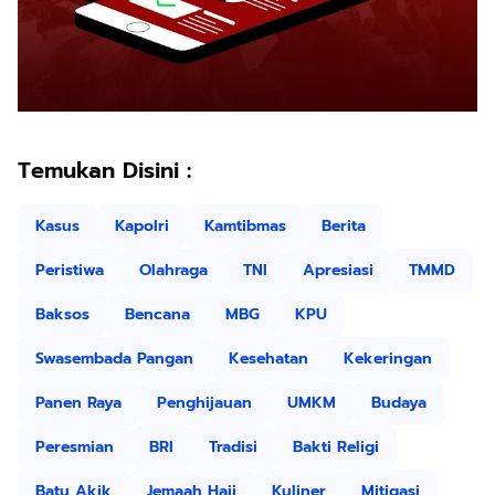
Temukan Disini :
Kasus
Kapolri
Kamtibmas
Berita
Peristiwa
Olahraga
TNI
Apresiasi
TMMD
Baksos
Bencana
MBG
KPU
Swasembada Pangan
Kesehatan
Kekeringan
Panen Raya
Penghijauan
UMKM
Budaya
Peresmian
BRI
Tradisi
Bakti Religi
Batu Akik
Jemaah Haji
Kuliner
Mitigasi