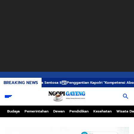
BREAKING NEWS
 KM Mutiara Sentosa II
Penggantian Kapolri "Kompetensi Absolut Presiden
Budaya
Pemerintahan
Dewan
Pendidikan
Kesehatan
Wisata Da