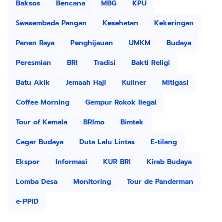
Baksos
Bencana
MBG
KPU
Swasembada Pangan
Kesehatan
Kekeringan
Panen Raya
Penghijauan
UMKM
Budaya
Peresmian
BRI
Tradisi
Bakti Religi
Batu Akik
Jemaah Haji
Kuliner
Mitigasi
Coffee Morning
Gempur Rokok Ilegal
Tour of Kemala
BRImo
Bimtek
Cagar Budaya
Duta Lalu Lintas
E-tilang
Ekspor
Informasi
KUR BRI
Kirab Budaya
Lomba Desa
Monitoring
Tour de Panderman
e-PPID