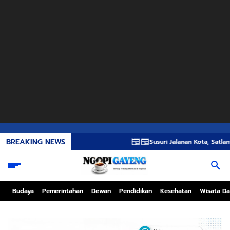
BREAKING NEWS
Susuri Jalanan Kota, Satlantas Polres G
Budaya
Pemerintahan
Dewan
Pendidikan
Kesehatan
Wisata Da