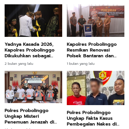
Satreskrim
Yadnya Kasada 2026,
Kapolres Probolinggo
Kapolres Probolinggo
Resmikan Renovasi
Dikukuhkan sebagai
Polsek Bantaran dan
Warga Kehormatan Suku
Besuk,Tekankan
2 bulan yang lalu
1 bulan yang lalu
Tengger
Optimalisasi Pelayanan
Publik
Polres Probolinggo
Polres Probolinggo
Ungkap Misteri
Ungkap Fakta Kasus
Penemuan Jenazah di
Pembegalan Nakes di
Dalam Sumur, Dua