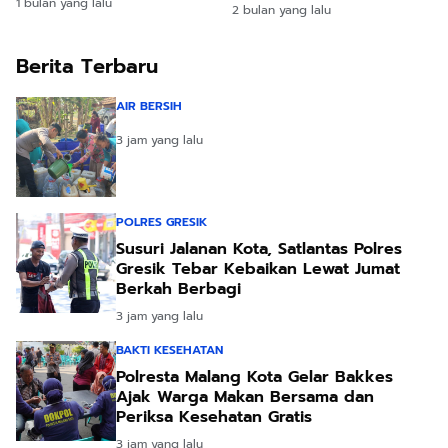
Kraksaan Ternyata
1 bulan yang lalu
2 bulan yang lalu
Tersangka Diamankan
Rekayasa
Berita Terbaru
AIR BERSIH
3 jam yang lalu
POLRES GRESIK
Susuri Jalanan Kota, Satlantas Polres
Gresik Tebar Kebaikan Lewat Jumat
Berkah Berbagi
3 jam yang lalu
BAKTI KESEHATAN
Polresta Malang Kota Gelar Bakkes
Ajak Warga Makan Bersama dan
Periksa Kesehatan Gratis
3 jam yang lalu