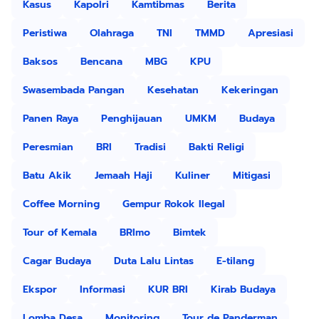
Kasus
Kapolri
Kamtibmas
Berita
Peristiwa
Olahraga
TNI
TMMD
Apresiasi
Baksos
Bencana
MBG
KPU
Swasembada Pangan
Kesehatan
Kekeringan
Panen Raya
Penghijauan
UMKM
Budaya
Peresmian
BRI
Tradisi
Bakti Religi
Batu Akik
Jemaah Haji
Kuliner
Mitigasi
Coffee Morning
Gempur Rokok Ilegal
Tour of Kemala
BRImo
Bimtek
Cagar Budaya
Duta Lalu Lintas
E-tilang
Ekspor
Informasi
KUR BRI
Kirab Budaya
Lomba Desa
Monitoring
Tour de Panderman