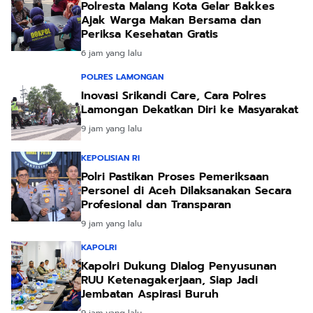
Polresta Malang Kota Gelar Bakkes
Ajak Warga Makan Bersama dan
Periksa Kesehatan Gratis
6 jam yang lalu
POLRES LAMONGAN
Inovasi Srikandi Care, Cara Polres
Lamongan Dekatkan Diri ke Masyarakat
9 jam yang lalu
KEPOLISIAN RI
Polri Pastikan Proses Pemeriksaan
Personel di Aceh Dilaksanakan Secara
Profesional dan Transparan
9 jam yang lalu
KAPOLRI
Kapolri Dukung Dialog Penyusunan
RUU Ketenagakerjaan, Siap Jadi
Jembatan Aspirasi Buruh
9 jam yang lalu