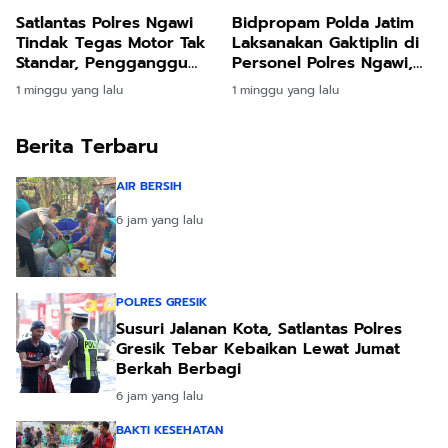
Satlantas Polres Ngawi
Bidpropam Polda Jatim
Tindak Tegas Motor Tak
Laksanakan Gaktiplin di
Standar, Pengganggu
Personel Polres Ngawi,
Kamtibmas Langsung
Disiplin dan Integritas
1 minggu yang lalu
1 minggu yang lalu
Ditilang
Jadi Prioritas
Berita Terbaru
AIR BERSIH
6 jam yang lalu
POLRES GRESIK
Susuri Jalanan Kota, Satlantas Polres
Gresik Tebar Kebaikan Lewat Jumat
Berkah Berbagi
6 jam yang lalu
BAKTI KESEHATAN