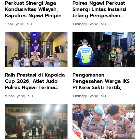
Perkuat Sinergi Jaga
Polres Ngawi Perkuat
Kondusivitas Wilayah,
Sinergi Lintas Instansi
Kapolres Ngawi Pimpin
Jelang Pengesahan
Curhat Kamtibmas
Warga Baru IKS PI Kera
1 hari yang lalu
1 minggu yang lalu
Sakti, Keamanan Jadi
Prioritas
Raih Prestasi di Kapolda
Pengamanan
Cup 2026, Atlet Judo
Pengesahan Warga IKS
Polres Ngawi Terima
PI Kera Sakti Tertib,
Reward dari Kasat
Kapolres Ngawi Ucapkan
5 hari yang lalu
1 minggu yang lalu
Lantas
Terima Kasih