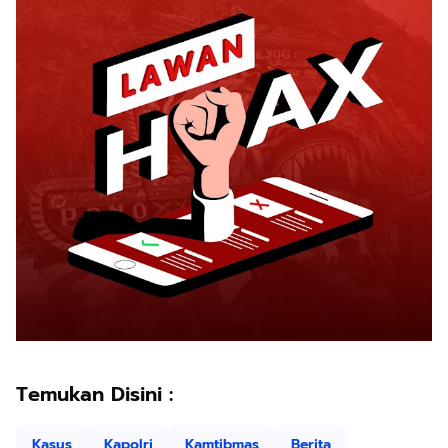
Temukan Disini :
Kasus
Kapolri
Kamtibmas
Berita