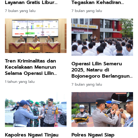
Layanan Gratis Libur
Tegaskan Kehadiran
Nataru
Negara Jamin Keamanan
7 bulan yang lalu
7 bulan yang lalu
Natal dan Tahun Baru
Tren Kriminalitas dan
Operasi Lilin Semeru
Kecelakaan Menurun
2025, Nataru di
Selama Operasi Lilin
Bojonegoro Berlangsung
2024 di Malang
Aman
1 tahun yang lalu
7 bulan yang lalu
Kapolres Ngawi Tinjau
Polres Ngawi Siap