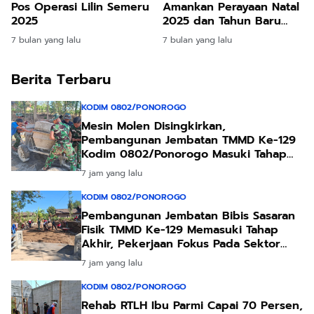
Pos Operasi Lilin Semeru
Amankan Perayaan Natal
2025
2025 dan Tahun Baru
2026
7 bulan yang lalu
7 bulan yang lalu
Berita Terbaru
KODIM 0802/PONOROGO
Mesin Molen Disingkirkan,
Pembangunan Jembatan TMMD Ke-129
Kodim 0802/Ponorogo Masuki Tahap
Akhir
7 jam yang lalu
KODIM 0802/PONOROGO
Pembangunan Jembatan Bibis Sasaran
Fisik TMMD Ke-129 Memasuki Tahap
Akhir, Pekerjaan Fokus Pada Sektor
Pendukung Jembatan
7 jam yang lalu
KODIM 0802/PONOROGO
Rehab RTLH Ibu Parmi Capai 70 Persen,