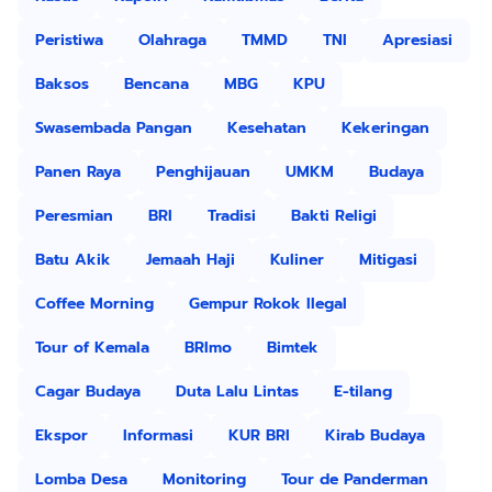
Peristiwa
Olahraga
TMMD
TNI
Apresiasi
Baksos
Bencana
MBG
KPU
Swasembada Pangan
Kesehatan
Kekeringan
Panen Raya
Penghijauan
UMKM
Budaya
Peresmian
BRI
Tradisi
Bakti Religi
Batu Akik
Jemaah Haji
Kuliner
Mitigasi
Coffee Morning
Gempur Rokok Ilegal
Tour of Kemala
BRImo
Bimtek
Cagar Budaya
Duta Lalu Lintas
E-tilang
Ekspor
Informasi
KUR BRI
Kirab Budaya
Lomba Desa
Monitoring
Tour de Panderman