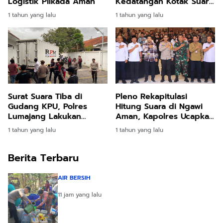
Logistik Pilkada Aman
Kedatangan Kotak Suara
Pilkada 2024 di Gudang
1 tahun yang lalu
1 tahun yang lalu
KPUD
Surat Suara Tiba di
Pleno Rekapitulasi
Gudang KPU, Polres
Hitung Suara di Ngawi
Lumajang Lakukan
Aman, Kapolres Ucapkan
Pengamanan
Terima Kasih
1 tahun yang lalu
1 tahun yang lalu
Berita Terbaru
AIR BERSIH
11 jam yang lalu