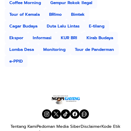
Coffee Morning
Gempur Rokok Ilegal
Tour of Kemala
BRImo
Bimtek
Cagar Budaya
Duta Lalu Lintas
E-tilang
Ekspor
Informasi
KUR BRI
Kirab Budaya
Lomba Desa
Monitoring
Tour de Panderman
e-PPID
Tentang Kami
Pedoman Media Siber
Disclaimer
Kode Etik