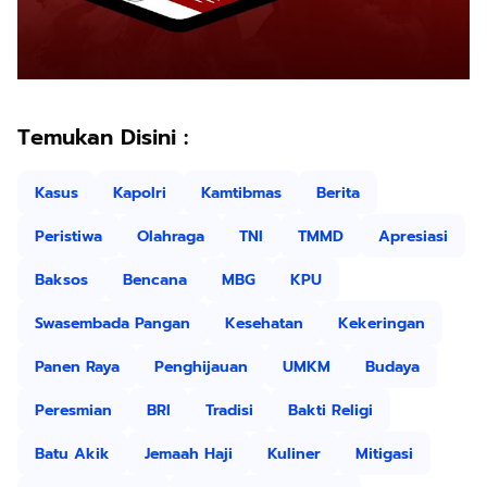
Temukan Disini :
Kasus
Kapolri
Kamtibmas
Berita
Peristiwa
Olahraga
TNI
TMMD
Apresiasi
Baksos
Bencana
MBG
KPU
Swasembada Pangan
Kesehatan
Kekeringan
Panen Raya
Penghijauan
UMKM
Budaya
Peresmian
BRI
Tradisi
Bakti Religi
Batu Akik
Jemaah Haji
Kuliner
Mitigasi