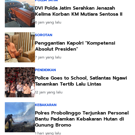
POLDA JATIM
DVI Polda Jatim Serahkan Jenazah
Kelima Korban KM Mutiara Sentosa II
6 jam yang lalu
SOROTAN
Penggantian Kapolri "Kompetensi
Absolut Presiden"
7 jam yang lalu
PENDIDIKAN
Police Goes to School, Satlantas Ngawi
Tanamkan Tertib Lalu Lintas
12 jam yang lalu
KEBAKARAN
Polres Probolinggo Terjunkan Personel
Bantu Padamkan Kebakaran Hutan di
Gunung Bromo
1 hari yang lalu