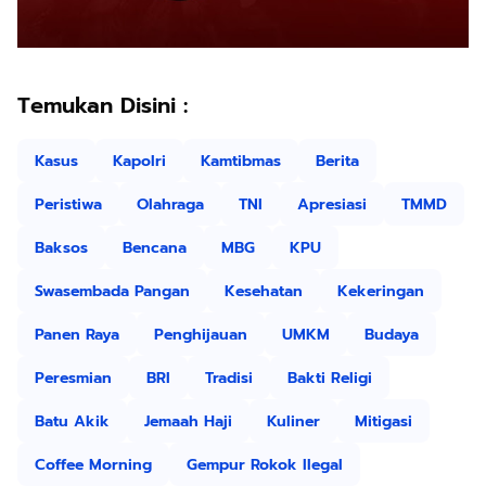
Temukan Disini :
Kasus
Kapolri
Kamtibmas
Berita
Peristiwa
Olahraga
TNI
Apresiasi
TMMD
Baksos
Bencana
MBG
KPU
Swasembada Pangan
Kesehatan
Kekeringan
Panen Raya
Penghijauan
UMKM
Budaya
Peresmian
BRI
Tradisi
Bakti Religi
Batu Akik
Jemaah Haji
Kuliner
Mitigasi
Coffee Morning
Gempur Rokok Ilegal