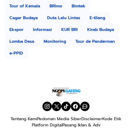
Tour of Kemala
BRImo
Bimtek
Cagar Budaya
Duta Lalu Lintas
E-tilang
Ekspor
Informasi
KUR BRI
Kirab Budaya
Lomba Desa
Monitoring
Tour de Panderman
e-PPID
Tentang Kami
Pedoman Media Siber
Disclaimer
Kode Etik
Platform Digital
Pasang Iklan & Adv