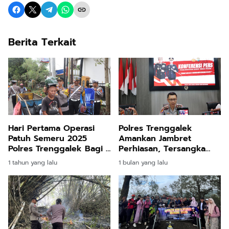
Berita Terkait
Hari Pertama Operasi
Polres Trenggalek
Patuh Semeru 2025
Amankan Jambret
Polres Trenggalek Bagi -
Perhiasan, Tersangka
bagi Helm Gratis
Lima Kali Masuk Bui
1 tahun yang lalu
1 bulan yang lalu