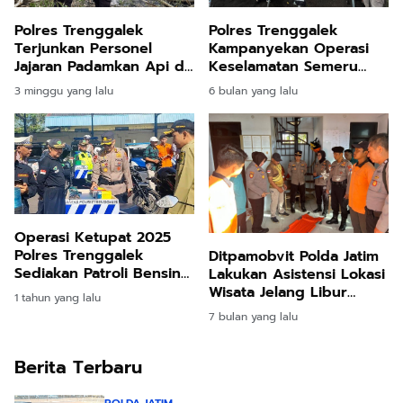
Polres Trenggalek
Polres Trenggalek
Terjunkan Personel
Kampanyekan Operasi
Jajaran Padamkan Api di
Keselamatan Semeru
Gunung Orak Arik
2026 Dengan 'Muncak
3 minggu yang lalu
6 bulan yang lalu
Bareng'
Operasi Ketupat 2025
Polres Trenggalek
Ditpamobvit Polda Jatim
Sediakan Patroli Bensin
Lakukan Asistensi Lokasi
dan Tambal Ban Gratis di
Wisata Jelang Libur
1 tahun yang lalu
JLS
Nataru
7 bulan yang lalu
Berita Terbaru