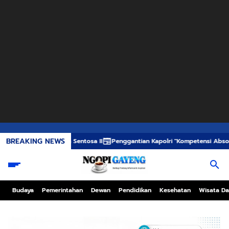
BREAKING NEWS
KM Mutiara Sentosa II
Penggantian Kapolri "Kompetensi Absolut Presiden"
Budaya
Pemerintahan
Dewan
Pendidikan
Kesehatan
Wisata Da