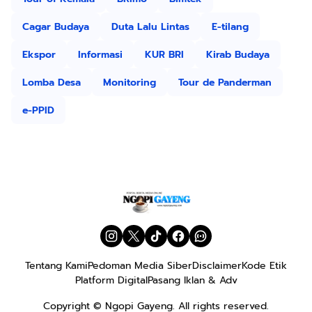
Cagar Budaya
Duta Lalu Lintas
E-tilang
Ekspor
Informasi
KUR BRI
Kirab Budaya
Lomba Desa
Monitoring
Tour de Panderman
e-PPID
Tentang Kami
Pedoman Media Siber
Disclaimer
Kode Etik
Platform Digital
Pasang Iklan & Adv
Copyright ©
Ngopi Gayeng
. All rights reserved.