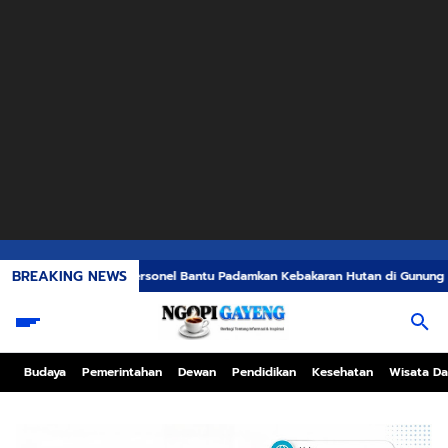
BREAKING NEWS
erjunkan Personel Bantu Padamkan Kebakaran Hutan di Gunung Bromo
Wak
Budaya
Pemerintahan
Dewan
Pendidikan
Kesehatan
Wisata Da