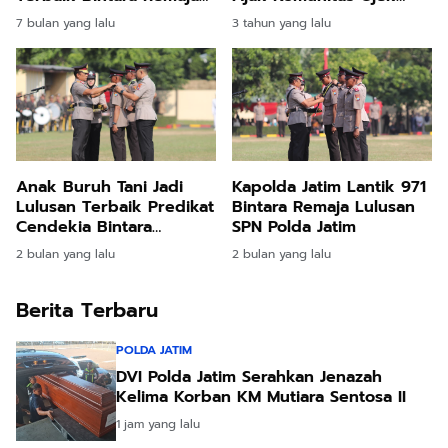
SPN Polda Jatim
Online Tertib Berlalu
7 bulan yang lalu
3 tahun yang lalu
Lintas
Anak Buruh Tani Jadi
Kapolda Jatim Lantik 971
Lulusan Terbaik Predikat
Bintara Remaja Lulusan
Cendekia Bintara
SPN Polda Jatim
Kemampuan Brimob di
2 bulan yang lalu
2 bulan yang lalu
SPN Polda Jatim
Berita Terbaru
POLDA JATIM
DVI Polda Jatim Serahkan Jenazah
Kelima Korban KM Mutiara Sentosa II
1 jam yang lalu