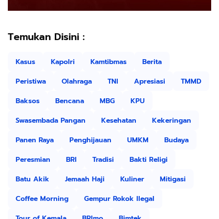
Temukan Disini :
Kasus
Kapolri
Kamtibmas
Berita
Peristiwa
Olahraga
TNI
Apresiasi
TMMD
Baksos
Bencana
MBG
KPU
Swasembada Pangan
Kesehatan
Kekeringan
Panen Raya
Penghijauan
UMKM
Budaya
Peresmian
BRI
Tradisi
Bakti Religi
Batu Akik
Jemaah Haji
Kuliner
Mitigasi
Coffee Morning
Gempur Rokok Ilegal
Tour of Kemala
BRImo
Bimtek