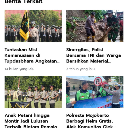
Berita Terkait
Tuntaskan Misi
Sinergitas, Polisi
Kemanusiaan di
Bersama TNI dan Warga
Tupdasbhara Angkatan
Bersihkan Material
Diktukba Polri SPN Polda
Longsor di Mojokerto
10 bulan yang lalu
3 tahun yang lalu
Jatim 2025 Sandang
Nama Satria Yana
Anucasana
Anak Petani hingga
Polresta Mojokerto
Montir Jadi Lulusan
Berbagi Helm Gratis,
Terbaik Bintara Remaja
Ajak Komunitas Ojek