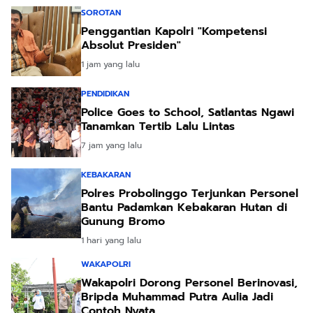
SOROTAN
Penggantian Kapolri "Kompetensi
Absolut Presiden"
1 jam yang lalu
PENDIDIKAN
Police Goes to School, Satlantas Ngawi
Tanamkan Tertib Lalu Lintas
7 jam yang lalu
KEBAKARAN
Polres Probolinggo Terjunkan Personel
Bantu Padamkan Kebakaran Hutan di
Gunung Bromo
1 hari yang lalu
WAKAPOLRI
Wakapolri Dorong Personel Berinovasi,
Bripda Muhammad Putra Aulia Jadi
Contoh Nyata