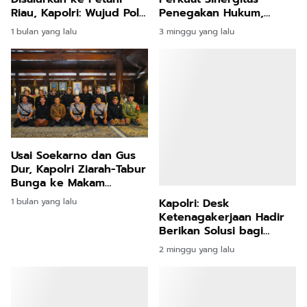
Riau, Kapolri: Wujud Polri
Penegakan Hukum,
Hadir untuk Masyarakat
Pastikan Soliditas
1 bulan yang lalu
3 minggu yang lalu
Institusi
Usai Soekarno dan Gus
Dur, Kapolri Ziarah-Tabur
Bunga ke Makam
Soeharto
1 bulan yang lalu
Kapolri: Desk
Ketenagakerjaan Hadir
Berikan Solusi bagi
Persoalan Buruh
2 minggu yang lalu