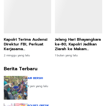
Kapolri Terima Audensi
Jelang Hari Bhayangkara
Direktur FBI, Perkuat
ke-80, Kapolri Jadikan
Kerjasama
Ziarah ke Makam
Penanggulangan
Presiden RI Terdahulu
2 minggu yang lalu
1 bulan yang lalu
Kejahatan Transnasional
Sebagai Momentum
Refleksi Nilai
Berita Terbaru
Kebangsaan
AIR BERSIH
9 jam yang lalu
POLRES GRESIK