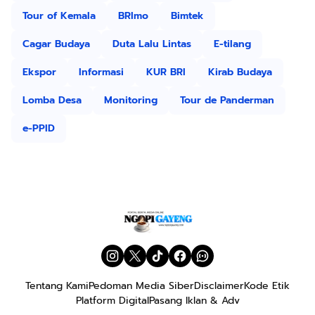
Tour of Kemala
BRImo
Bimtek
Cagar Budaya
Duta Lalu Lintas
E-tilang
Ekspor
Informasi
KUR BRI
Kirab Budaya
Lomba Desa
Monitoring
Tour de Panderman
e-PPID
Tentang Kami
Pedoman Media Siber
Disclaimer
Kode Etik
Platform Digital
Pasang Iklan & Adv