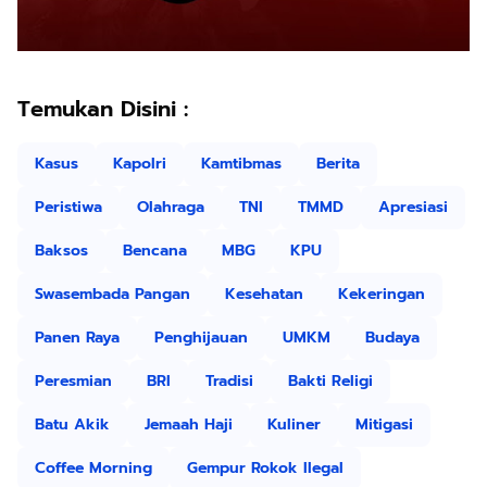
Temukan Disini :
Kasus
Kapolri
Kamtibmas
Berita
Peristiwa
Olahraga
TNI
TMMD
Apresiasi
Baksos
Bencana
MBG
KPU
Swasembada Pangan
Kesehatan
Kekeringan
Panen Raya
Penghijauan
UMKM
Budaya
Peresmian
BRI
Tradisi
Bakti Religi
Batu Akik
Jemaah Haji
Kuliner
Mitigasi
Coffee Morning
Gempur Rokok Ilegal