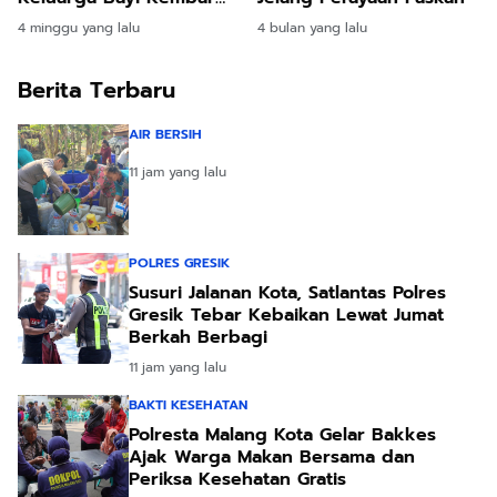
yang Kehilangan Ibu
4 minggu yang lalu
4 bulan yang lalu
Berita Terbaru
AIR BERSIH
11 jam yang lalu
POLRES GRESIK
Susuri Jalanan Kota, Satlantas Polres
Gresik Tebar Kebaikan Lewat Jumat
Berkah Berbagi
11 jam yang lalu
BAKTI KESEHATAN
Polresta Malang Kota Gelar Bakkes
Ajak Warga Makan Bersama dan
Periksa Kesehatan Gratis