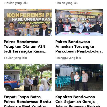
Pengedar Diamankan
Terdampak Kekeringan
3 bulan yang lalu
1 bulan yang lalu
Polres Bondowoso
Polres Bondowoso
Tetapkan Oknum ASN
Amankan Tersangka
Jadi Tersangka Kasus
Percobaan Pembobolan
Pemukulan Perawat RSUD
ATM dan Pencurian di
1 bulan yang lalu
1 minggu yang lalu
Tiga Lokasi
Empati Tanpa Batas,
Kapolres Bondowoso
Polres Bondowoso Bantu
Cek Sejumlah Gereja
Keluarga Bayi Kembar
Jelang Perayaan Paskah