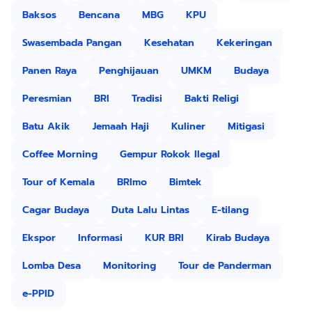
Baksos
Bencana
MBG
KPU
Swasembada Pangan
Kesehatan
Kekeringan
Panen Raya
Penghijauan
UMKM
Budaya
Peresmian
BRI
Tradisi
Bakti Religi
Batu Akik
Jemaah Haji
Kuliner
Mitigasi
Coffee Morning
Gempur Rokok Ilegal
Tour of Kemala
BRImo
Bimtek
Cagar Budaya
Duta Lalu Lintas
E-tilang
Ekspor
Informasi
KUR BRI
Kirab Budaya
Lomba Desa
Monitoring
Tour de Panderman
e-PPID