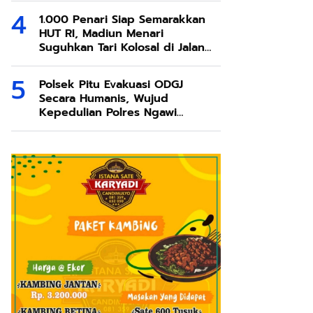
1.000 Penari Siap Semarakkan
HUT RI, Madiun Menari
Suguhkan Tari Kolosal di Jalan
Pahlawan
Polsek Pitu Evakuasi ODGJ
Secara Humanis, Wujud
Kepedulian Polres Ngawi
terhadap Keselamatan
Masyarakat