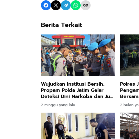
Berita Terkait
Wujudkan Institusi Bersih,
Polres 
Propam Polda Jatim Gelar
Pengam
Deteksi Dini Narkoba dan Judi
Bersama
Online di Polres Jember
2 minggu yang lalu
2 bulan ya