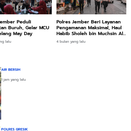
Jember Peduli
Polres Jember Beri Layanan
tan Buruh, Gelar MCU
Pengamanan Maksimal, Haul
Jelang May Day
Habib Sholeh bin Muchsin Al
Hamid di Tanggul Kondusif
ng lalu
4 bulan yang lalu
AIR BERSIH
1 jam yang lalu
POLRES GRESIK