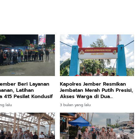
Jember Beri Layanan
Kapolres Jember Resmikan
anan, Latihan
Jembatan Merah Putih Presisi,
 415 Pesilat Kondusif
Akses Warga di Dua
Kecamatan Jadi Lebih Aman
ng lalu
3 bulan yang lalu