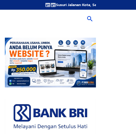
Susuri Jalanan Kota, Satlantas Polres Gresik Tebar Kebaikan L