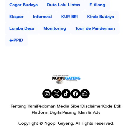
Cagar Budaya
Duta Lalu Lintas
E-tilang
Ekspor
Informasi
KUR BRI
Kirab Budaya
Lomba Desa
Monitoring
Tour de Panderman
e-PPID
Tentang Kami
Pedoman Media Siber
Disclaimer
Kode Etik
Platform Digital
Pasang Iklan & Adv
Copyright ©
Ngopi Gayeng
. All rights reserved.