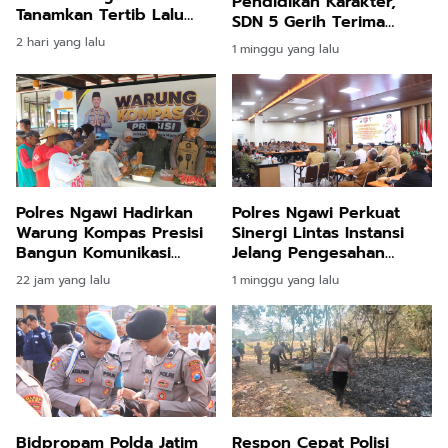
Pendidikan Karakter,
Tanamkan Tertib Lalu
SDN 5 Gerih Terima
Lintas
Bantuan Peralatan
2 hari yang lalu
1 minggu yang lalu
Pramuka
Polres Ngawi Hadirkan
Polres Ngawi Perkuat
Warung Kompas Presisi
Sinergi Lintas Instansi
Bangun Komunikasi
Jelang Pengesahan
Perkuat Sinergi untuk
Warga Baru IKS PI Kera
22 jam yang lalu
1 minggu yang lalu
Kamtibmas
Sakti, Keamanan Jadi
Prioritas
Respon Cepat Polisi
Bidpropam Polda Jatim