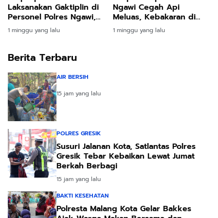
Ngawi Cegah Api
Laksanakan Gaktiplin di
Meluas, Kebakaran di
Personel Polres Ngawi,
Geneng Berhasil
Disiplin dan Integritas
1 minggu yang lalu
1 minggu yang lalu
Dikendalikan
Jadi Prioritas
Berita Terbaru
AIR BERSIH
15 jam yang lalu
POLRES GRESIK
Susuri Jalanan Kota, Satlantas Polres
Gresik Tebar Kebaikan Lewat Jumat
Berkah Berbagi
15 jam yang lalu
BAKTI KESEHATAN
Polresta Malang Kota Gelar Bakkes