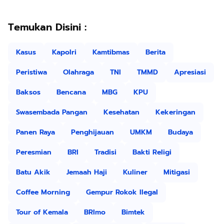
Temukan Disini :
Kasus
Kapolri
Kamtibmas
Berita
Peristiwa
Olahraga
TNI
TMMD
Apresiasi
Baksos
Bencana
MBG
KPU
Swasembada Pangan
Kesehatan
Kekeringan
Panen Raya
Penghijauan
UMKM
Budaya
Peresmian
BRI
Tradisi
Bakti Religi
Batu Akik
Jemaah Haji
Kuliner
Mitigasi
Coffee Morning
Gempur Rokok Ilegal
Tour of Kemala
BRImo
Bimtek