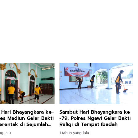
Hari Bhayangkara ke-
Sambut Hari Bhayangkara ke
res Madiun Gelar Bakti
-79, Polres Ngawi Gelar Bakti
Serentak di Sejumlah
Religi di Tempat Ibadah
 Ibadah
ng lalu
1 tahun yang lalu