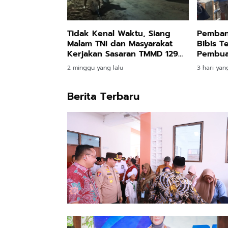
Tidak Kenal Waktu, Siang
Pemban
Malam TNI dan Masyarakat
Bibis T
Kerjakan Sasaran TMMD 129
Pembuat
Bulu Lor
Jembat
2 minggu yang lalu
3 hari yang
Berita Terbaru