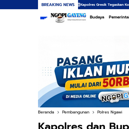
BREAKING NEWS
Kapolres Gresik Tegaskan Komitmen Polri Dukung
Budaya
Pemerint
Beranda
Pembangunan
Polres Ngawi
Kapolres dan Bup