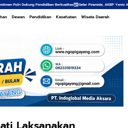
 Pendidikan Berkualitas
Gelar Piramida, AKBP Yenni Ajak Media Sinergi J
ahan
Dewan
Pendidikan
Kesehatan
Wisata Daerah
ati Laksanakan