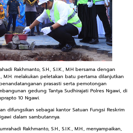
adi Rakhmanto, S.H., S.I.K., M.H bersama dengan
., M.H. melakukan peletakan batu pertama dilanjutkan
an penandatanganan prasasti serta pemotongan
bangunan gedung Tantya Sudhirajati Polres Ngawi, di
uprapto 10 Ngawi.
an difungsikan sebagai kantor Satuan Fungsi Reskrim
 Ngawi dalam sambutannya.
rahadi Rakhmanto, S.H., S.I.K., M.H., menyampaikan,