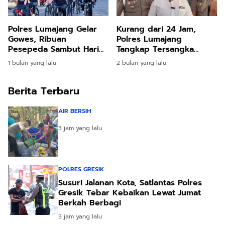
Polres Lumajang Gelar
Kurang dari 24 Jam,
Gowes, Ribuan
Polres Lumajang
Pesepeda Sambut Hari
Tangkap Tersangka
Bhayangkara ke - 80
Pencuri Baterai Tower
1 bulan yang lalu
2 bulan yang lalu
Antar-Kota
Berita Terbaru
AIR BERSIH
3 jam yang lalu
POLRES GRESIK
Susuri Jalanan Kota, Satlantas Polres
Gresik Tebar Kebaikan Lewat Jumat
Berkah Berbagi
3 jam yang lalu