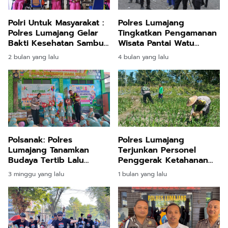
Polri Untuk Masyarakat :
Polres Lumajang
Polres Lumajang Gelar
Tingkatkan Pengamanan
Bakti Kesehatan Sambut
Wisata Pantai Watu
Hari Bhayangkara ke-80
Pecak
2 bulan yang lalu
4 bulan yang lalu
Polres Lumajang
Polsanak: Polres
Terjunkan Personel
Lumajang Tanamkan
Penggerak Ketahanan
Budaya Tertib Lalu
Pangan Dampingi Warga
Lintas kepada Anak
1 bulan yang lalu
3 minggu yang lalu
Tani
Sejak Usia Dini