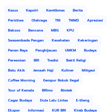
Kasus
Kapolri
Kamtibmas
Berita
Peristiwa
Olahraga
TNI
TMMD
Apresiasi
Baksos
Bencana
MBG
KPU
Swasembada Pangan
Kesehatan
Kekeringan
Panen Raya
Penghijauan
UMKM
Budaya
Peresmian
BRI
Tradisi
Bakti Religi
Batu Akik
Jemaah Haji
Kuliner
Mitigasi
Coffee Morning
Gempur Rokok Ilegal
Tour of Kemala
BRImo
Bimtek
Cagar Budaya
Duta Lalu Lintas
E-tilang
Ekspor
Informasi
KUR BRI
Kirab Budaya