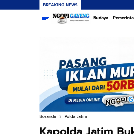
BREAKING NEWS
Budaya
Pemerint
Beranda
Polda Jatim
Kapolda Jatim Bu