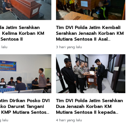
da Jatim Serahkan
Tim DVI Polda Jatim Kembali
h Kelima Korban KM
Serahkan Jenazah Korban KM
 Sentosa II
Mutiara Sentosa II Asal
Sumatera dan Sulawesi
 lalu
3 hari yang lalu
kepada Keluarga
atim Dirikan Posko DVI
Tim DVI Polda Jatim Serahkan
ko Darurat Tangani
Dua Jenazah Korban KM
 KMP Mutiara Sentosa
Mutiara Sentosa II kepada
Keluarga
 lalu
4 hari yang lalu