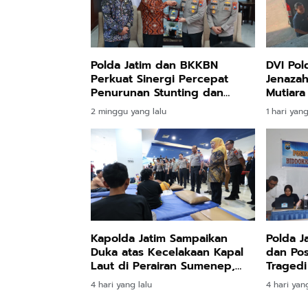
Polda Jatim dan BKKBN
DVI Pol
Perkuat Sinergi Percepat
Jenaza
Penurunan Stunting dan
Mutiara
Bangun Ketahanan Keluarga
2 minggu yang lalu
1 hari yang
Kapolda Jatim Sampaikan
Polda J
Duka atas Kecelakaan Kapal
dan Pos
Laut di Perairan Sumenep,
Tragedi
Pencarian Korban Hilang
II
4 hari yang lalu
4 hari yang
Terus Dilakukan