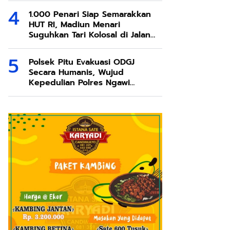
1.000 Penari Siap Semarakkan
HUT RI, Madiun Menari
Suguhkan Tari Kolosal di Jalan
Pahlawan
Polsek Pitu Evakuasi ODGJ
Secara Humanis, Wujud
Kepedulian Polres Ngawi
terhadap Keselamatan
Masyarakat