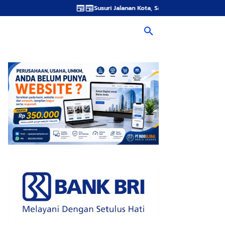
Susuri Jalanan Kota, Satlantas Polres Gresik Tebar Kebaikan Le