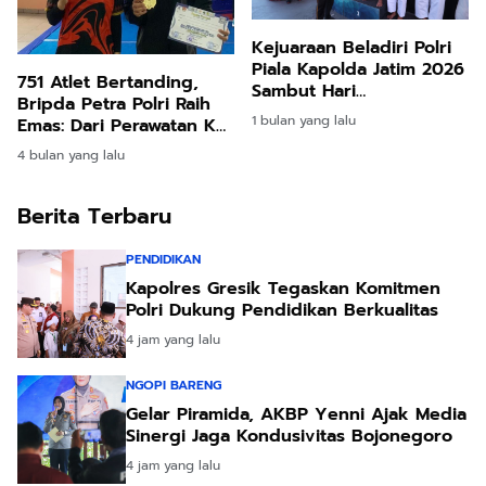
Kejuaraan Beladiri Polri
Piala Kapolda Jatim 2026
751 Atlet Bertanding,
Sambut Hari
Bripda Petra Polri Raih
Bhayangkara ke 80,
1 bulan yang lalu
Emas: Dari Perawatan K9
Polres Kediri Raih Gelar
Alma hingga Juara
Juara
4 bulan yang lalu
Nasional KASAL Cup V
2026
Berita Terbaru
PENDIDIKAN
Kapolres Gresik Tegaskan Komitmen
Polri Dukung Pendidikan Berkualitas
4 jam yang lalu
NGOPI BARENG
Gelar Piramida, AKBP Yenni Ajak Media
Sinergi Jaga Kondusivitas Bojonegoro
4 jam yang lalu