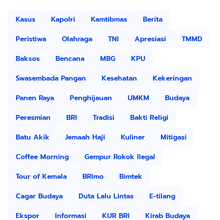
Kasus
Kapolri
Kamtibmas
Berita
Peristiwa
Olahraga
TNI
Apresiasi
TMMD
Baksos
Bencana
MBG
KPU
Swasembada Pangan
Kesehatan
Kekeringan
Panen Raya
Penghijauan
UMKM
Budaya
Peresmian
BRI
Tradisi
Bakti Religi
Batu Akik
Jemaah Haji
Kuliner
Mitigasi
Coffee Morning
Gempur Rokok Ilegal
Tour of Kemala
BRImo
Bimtek
Cagar Budaya
Duta Lalu Lintas
E-tilang
Ekspor
Informasi
KUR BRI
Kirab Budaya