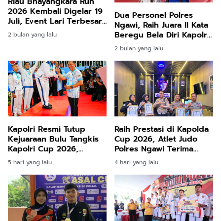
Riau Bhayangkara Run
2026 Kembali Digelar 19
Dua Personel Polres
Juli, Event Lari Terbesar
Ngawi, Raih Juara II Kata
di Sumatera Angkat Isu
Beregu Bela Diri Kapolri
2 bulan yang lalu
Karhutla dan Lingkungan
Cup 2026
2 bulan yang lalu
Kapolri Resmi Tutup
Raih Prestasi di Kapolda
Kejuaraan Bulu Tangkis
Cup 2026, Atlet Judo
Kapolri Cup 2026,
Polres Ngawi Terima
Tegaskan Komitmen Polri
Reward dari Kasat
5 hari yang lalu
4 hari yang lalu
Dukung Prestasi Atlet
Lantas
Nasional