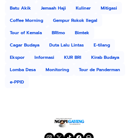
Batu Akik
Jemaah Haji
Kuliner
Mitigasi
Coffee Morning
Gempur Rokok Ilegal
Tour of Kemala
BRImo
Bimtek
Cagar Budaya
Duta Lalu Lintas
E-tilang
Ekspor
Informasi
KUR BRI
Kirab Budaya
Lomba Desa
Monitoring
Tour de Panderman
e-PPID