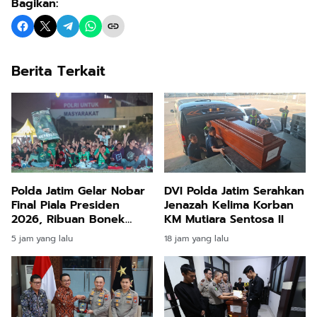
Bagikan:
Berita Terkait
Polda Jatim Gelar Nobar
DVI Polda Jatim Serahkan
Final Piala Presiden
Jenazah Kelima Korban
2026, Ribuan Bonek
KM Mutiara Sentosa II
Mania Dukung Persebaya
5 jam yang lalu
18 jam yang lalu
dari Lapangan Mapolda