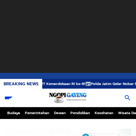
BREAKING NEWS
 Sambut HUT Kemerdekaan RI ke-81
Polda Jatim Gelar Nobar Final Piala P
Budaya
Pemerintahan
Dewan
Pendidikan
Kesehatan
Wisata Da