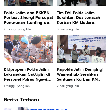
Polda Jatim dan BKKBN
Tim DVI Polda Jatim
Perkuat Sinergi Percepat
Serahkan Dua Jenazah
Penurunan Stunting dan
Korban KM Mutiara
Bangun Ketahanan
Sentosa II kepada
2 minggu yang lalu
3 hari yang lalu
Keluarga
Keluarga
Bidpropam Polda Jatim
Kapolda Jatim Dampingi
Laksanakan Gaktiplin di
Wamenhub Serahkan
Personel Polres Ngawi,
Santunan Korban KM
Disiplin dan Integritas
Mutiara Sentosa II
1 minggu yang lalu
2 hari yang lalu
Jadi Prioritas
Berita Terbaru
GERAKAN PANGAN MURAH