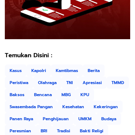
Temukan Disini :
Kasus
Kapolri
Kamtibmas
Berita
Peristiwa
Olahraga
TNI
Apresiasi
TMMD
Baksos
Bencana
MBG
KPU
Swasembada Pangan
Kesehatan
Kekeringan
Panen Raya
Penghijauan
UMKM
Budaya
Peresmian
BRI
Tradisi
Bakti Religi