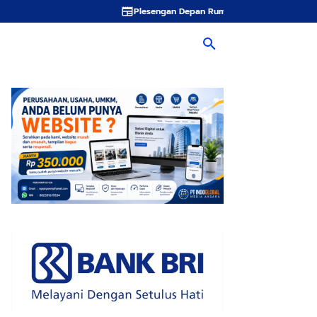
Plesengan Depan Rumah Rampung, Pak Giman Tidak Khawatir 