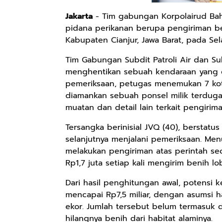
Jakarta
- Tim gabungan Korpolairud Baha
pidana perikanan berupa pengiriman ben
Kabupaten Cianjur, Jawa Barat, pada Sela
Tim Gabungan Subdit Patroli Air dan Su
menghentikan sebuah kendaraan yang 
pemeriksaan, petugas menemukan 7 kotak 
diamankan sebuah ponsel milik terdug
muatan dan detail lain terkait pengirima
Tersangka berinisial JVQ (40), berstatu
selanjutnya menjalani pemeriksaan. Men
melakukan pengiriman atas perintah seo
Rp1,7 juta setiap kali mengirim benih lob
Dari hasil penghitungan awal, potensi 
mencapai Rp7,5 miliar, dengan asumsi h
ekor. Jumlah tersebut belum termasuk 
hilangnya benih dari habitat alaminya.