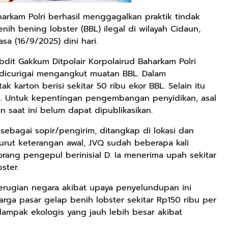
rkam Polri berhasil menggagalkan praktik tindak
ih bening lobster (BBL) ilegal di wilayah Cidaun,
sa (16/9/2025) dini hari.
bdit Gakkum Ditpolair Korpolairud Baharkam Polri
dicurigai mengangkut muatan BBL. Dalam
karton berisi sekitar 50 ribu ekor BBL. Selain itu
a. Untuk kepentingan pengembangan penyidikan, asal
n saat ini belum dapat dipublikasikan.
s sebagai sopir/pengirim, ditangkap di lokasi dan
urut keterangan awal, JVQ sudah beberapa kali
rang pengepul berinisial D. Ia menerima upah sekitar
ster.
kerugian negara akibat upaya penyelundupan ini
arga pasar gelap benih lobster sekitar Rp150 ribu per
dampak ekologis yang jauh lebih besar akibat