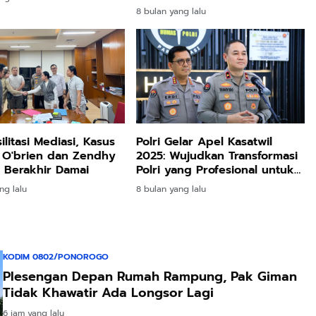
8 bulan yang lalu
silitasi Mediasi, Kasus
Polri Gelar Apel Kasatwil
 O'brien dan Zendhy
2025: Wujudkan Transformasi
 Berakhir Damai
Polri yang Profesional untuk
Masyarakat
ng lalu
8 bulan yang lalu
KODIM 0802/PONOROGO
Plesengan Depan Rumah Rampung, Pak Giman
Tidak Khawatir Ada Longsor Lagi
6 jam yang lalu