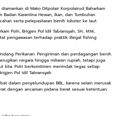
 diamankan di Mako Ditpolair Korpolairud Baharkam
gan Badan Karantina Hewan, Ikan, dan Tumbuhan
ahan serta pelepasliaran benih lobster ke laut.
kam Polri, Brigjen Pol Idil Tabransyah, SH., M.M.,
t pengawasan terhadap praktik illegal fishing
-Undang Perikanan. Pengiriman dan perdagangan benih
erugikan negara hingga miliaran rupiah, tetapi juga
t kita. Polri berkomitmen menindak tegas setiap
rigjen Pol Idil Tabransyah.
libat dalam penyelundupan BBL, karena selain merusak
jerat dengan ancaman pidana berat sesuai ketentuan