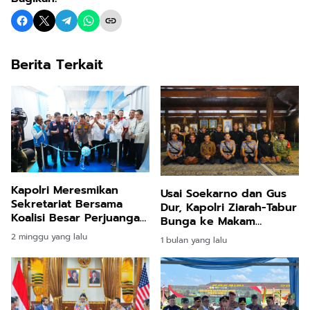
Berita Terkait
Kapolri Meresmikan
Usai Soekarno dan Gus
Sekretariat Bersama
Dur, Kapolri Ziarah-Tabur
Koalisi Besar Perjuangan
Bunga ke Makam
Buruh Indonesia
Soeharto
2 minggu yang lalu
1 bulan yang lalu