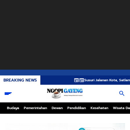
BREAKING NEWS
Susuri Jalanan Kota, Satlantas Polres G
Budaya
Pemerintahan
Dewan
Pendidikan
Kesehatan
Wisata Da