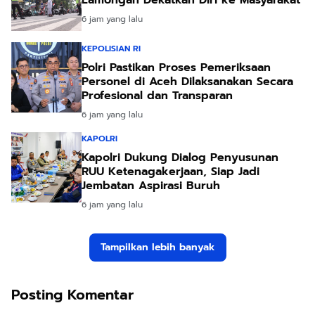
Lamongan Dekatkan Diri ke Masyarakat
6 jam yang lalu
KEPOLISIAN RI
Polri Pastikan Proses Pemeriksaan
Personel di Aceh Dilaksanakan Secara
Profesional dan Transparan
6 jam yang lalu
KAPOLRI
Kapolri Dukung Dialog Penyusunan
RUU Ketenagakerjaan, Siap Jadi
Jembatan Aspirasi Buruh
6 jam yang lalu
Tampilkan lebih banyak
Posting Komentar