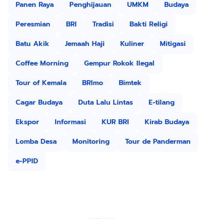
Panen Raya
Penghijauan
UMKM
Budaya
Peresmian
BRI
Tradisi
Bakti Religi
Batu Akik
Jemaah Haji
Kuliner
Mitigasi
Coffee Morning
Gempur Rokok Ilegal
Tour of Kemala
BRImo
Bimtek
Cagar Budaya
Duta Lalu Lintas
E-tilang
Ekspor
Informasi
KUR BRI
Kirab Budaya
Lomba Desa
Monitoring
Tour de Panderman
e-PPID