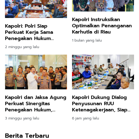
Kapolri Instruksikan
Optimalkan Penanganan
Kapolri: Polri Siap
Karhutla di Riau
Perkuat Kerja Sama
Penegakan Hukum
1 bulan yang lalu
Internasional Bersama
2 minggu yang lalu
FBI Hadapi Kejahatan
Modern
Kapolri dan Jaksa Agung
Kapolri Dukung Dialog
Perkuat Sinergitas
Penyusunan RUU
Penegakan Hukum,
Ketenagakerjaan, Siap
Pastikan Soliditas
Jadi Jembatan Aspirasi
3 minggu yang lalu
6 jam yang lalu
Institusi
Buruh
Berita Terbaru