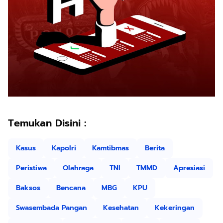
Temukan Disini :
Kasus
Kapolri
Kamtibmas
Berita
Peristiwa
Olahraga
TNI
TMMD
Apresiasi
Baksos
Bencana
MBG
KPU
Swasembada Pangan
Kesehatan
Kekeringan